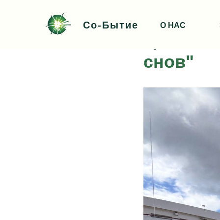
Со-Бытие
О НАС
Цикл ма
снов"