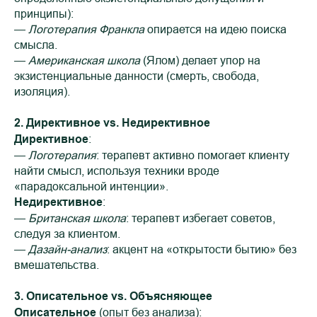
принципы):
—
Логотерапия Франкла
опирается на идею поиска
смысла.
—
Американская школа
(Ялом) делает упор на
экзистенциальные данности (смерть, свобода,
изоляция).
2. Директивное vs. Недирективное
Директивное
:
—
Логотерапия
: терапевт активно помогает клиенту
найти смысл, используя техники вроде
«парадоксальной интенции».
Недирективное
:
—
Британская школа
: терапевт избегает советов,
следуя за клиентом.
—
Дазайн-анализ
: акцент на «открытости бытию» без
вмешательства.
3. Описательное vs. Объясняющее
Описательное
(опыт без анализа):