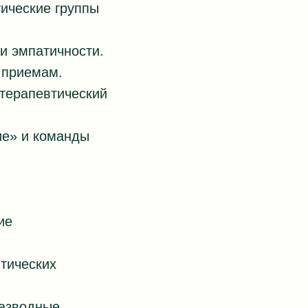
ические группы
и эмпатичности.
 приемам.
терапевтический
ие» и команды
ие
тических
разводные