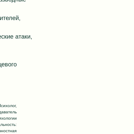
ителей,
ские атаки,
щевого
сихолог,
даватель
ихологии
льность:
чностная