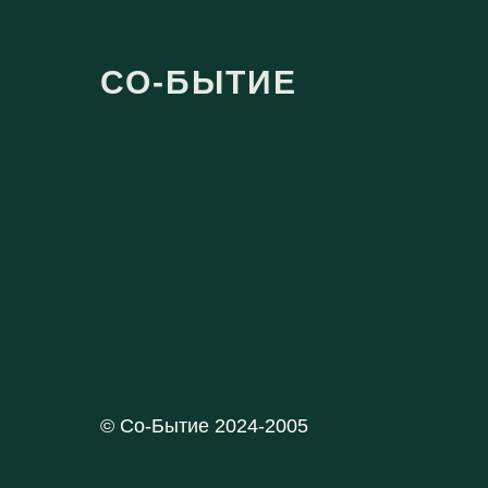
2024−2026 гг.
Повышение квали
СО-БЫТИЕ
Школа экзистенци
А. Дементьева «В
© Со-Бытие 2024-2005