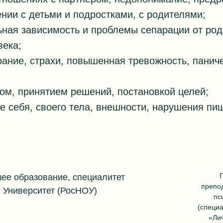
нии с детьми и подростками, с родителями;
ьная зависимость и проблемы сепарации от род
века;
рание, страхи, повышенная тревожность, паниче
ом, принятием решений, постановкой целей;
е себя, своего тела, внешности, нарушения пи
П
е образование, специалитет
препо
 Университет (РосНОУ)
пс
(специа
«Ли