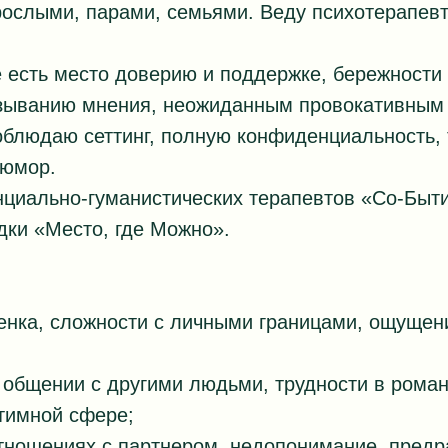
ослыми, парами, семьями. Веду психотерапевт
 есть место доверию и поддержке, бережности 
языванию мнения, неожиданным провокативным
блюдаю сеттинг, полную конфиденциальность, 
 юмор.
нциально-гуманистических терапевтов «Со-Быт
ки «Место, где Можно».
енка, сложности с личными границами, ощущен
 общении с другими людьми, трудности в роман
нтимной сфере;
отношениях с партнером, недопонимание, пред