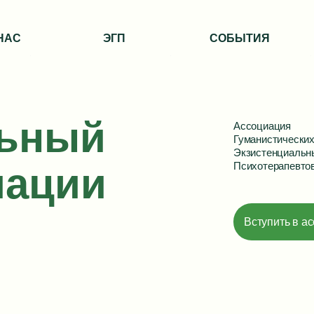
НАС
ЭГП
СОБЫТИЯ
льный
Ассоциация
Гуманистических
Экзистенциальн
Психотерапевто
иации
Вступить в а