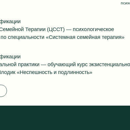
псих
фикации
Семейной Терапии (ЦССТ) — психологическое
 по специальности «Системная семейная терапия»
фикации
альной практики — обучающий курс экзистенциальн
Млодик «Неспешность и подлинность»
фикации
альной практики — мастерская М. Павловой «Стано
ктики»