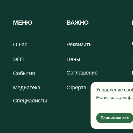
фикации
МЕНЮ
ВАЖНО
альной практики — программа подготовки ведущих г
едущий группы, работа собой»
О нас
Реквизиты
ЭГП
Цены
Соглашение
События
Медиатека
Оферта
Управление coo
Мы используем фа
Специалисты
Принимаю все