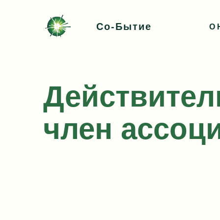
Со-Бытие
О 
Действите
член ассоц