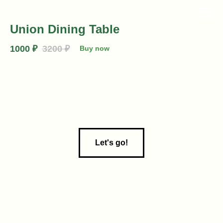
Union Dining Table
1000
₽
3200
₽
Buy now
Let's go!
Заявка