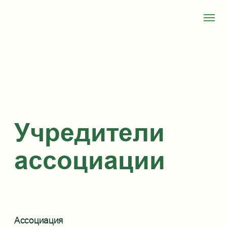
Учредители
ассоциации
Ассоциация
Гуманистических и
Экзистенциальных
Психотерапевтов
Вступить в ассоциацию