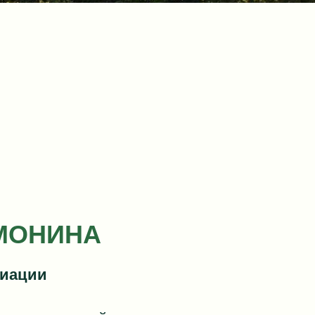
МОНИНА
циации