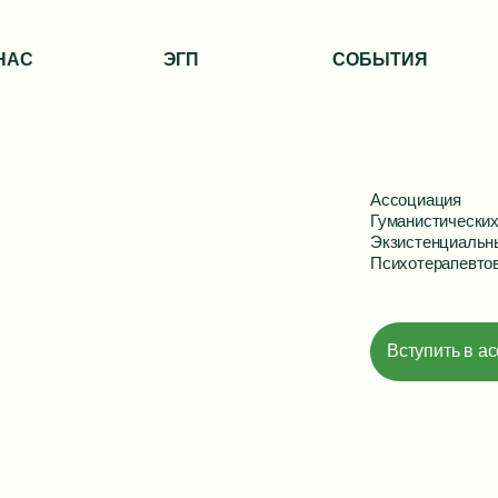
НАС
ЭГП
СОБЫТИЯ
Ассоциация
Гуманистических
Экзистенциальн
Психотерапевто
Вступить в а