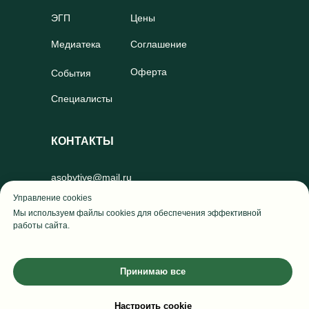
ЭГП
Цены
Медиатека
Соглашение
Оферта
События
Специалисты
КОНТАКТЫ
asobytiye@mail.ru
Управление cookies
RuTube
Мы используем файлы cookies для обеспечения эффективной
работы сайта.
Telegram
Принимаю все
© Со-Бытие 2024-2005
Настроить cookie